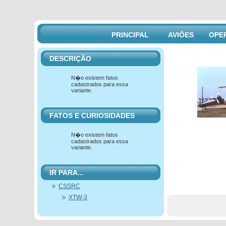
PRINCIPAL
AVIÕES
OPE
DESCRIÇÃO
N�o existem fatos
cadastrados para essa
variante.
FATOS E CURIOSIDADES
N�o existem fatos
cadastrados para essa
variante.
IR PARA...
CSSRC
XTW-3