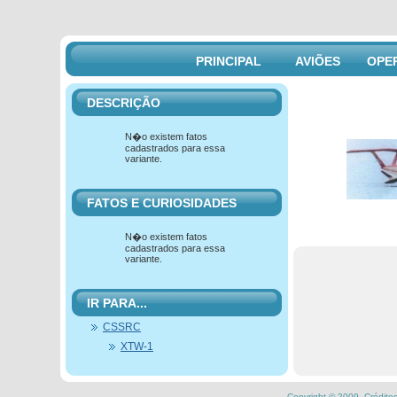
PRINCIPAL
AVIÕES
OPE
DESCRIÇÃO
N�o existem fatos
cadastrados para essa
variante.
FATOS E CURIOSIDADES
N�o existem fatos
cadastrados para essa
variante.
IR PARA...
CSSRC
XTW-1
Copyright © 2009.
Crédito