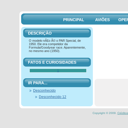
PRINCIPAL
AVIÕES
OPE
DESCRIÇÃO
O modelo nÃ£o Ã© o PAR Special, de
1950. Ele era competidor da
Formula/Goodyear race. Aparentemente,
no mesmo ano (1950).
FATOS E CURIOSIDADES
1
IR PARA...
Desconhecido
Desconhecido 12
Copyright © 2009.
Crédito