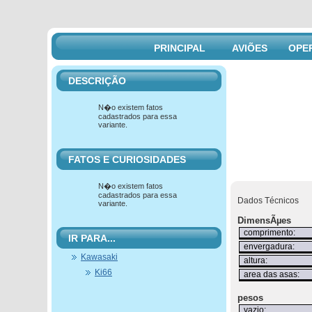
PRINCIPAL
AVIÕES
OPE
DESCRIÇÃO
N�o existem fatos
cadastrados para essa
variante.
FATOS E CURIOSIDADES
N�o existem fatos
cadastrados para essa
Dados Técnicos
variante.
DimensÃµes
comprimento:
IR PARA...
envergadura:
Kawasaki
altura:
Ki66
area das asas:
pesos
vazio: