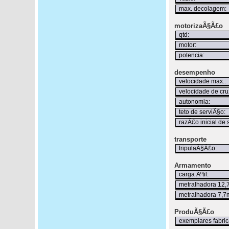
max. decolagem:
motorizaÃ§Ã£o
qtd:
motor:
potencia:
desempenho
velocidade max.:
velocidade de cru
autonomia:
teto de serviÃ§o:
razÃ£o inicial de 
transporte
tripulaÃ§Ã£o:
Armamento
carga Ãºtil:
metralhadora 12,
metralhadora 7,7
ProduÃ§Ã£o
exemplares fabric