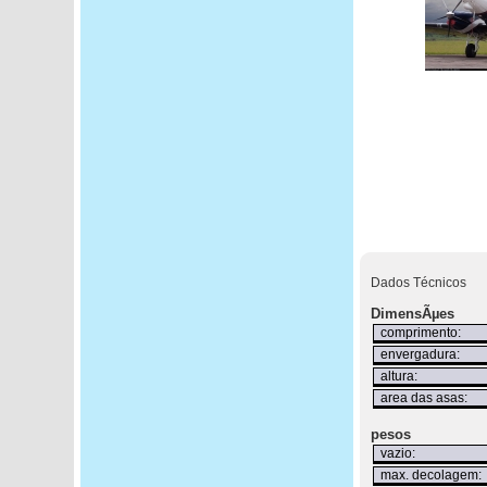
Dados Técnicos
DimensÃµes
comprimento:
envergadura:
altura:
area das asas:
pesos
vazio:
max. decolagem: