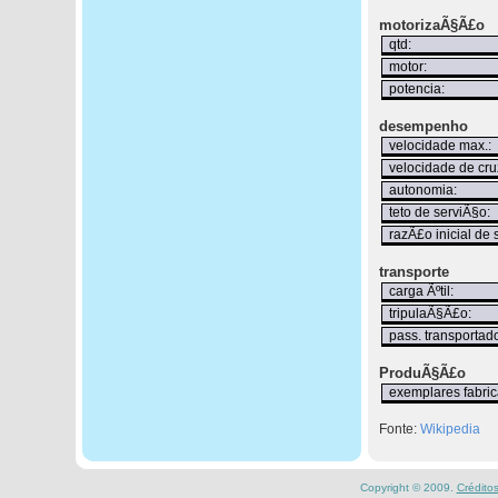
motorizaÃ§Ã£o
qtd:
motor:
potencia:
desempenho
velocidade max.:
velocidade de cru
autonomia:
teto de serviÃ§o:
razÃ£o inicial de 
transporte
carga Ãºtil:
tripulaÃ§Ã£o:
pass. transportad
ProduÃ§Ã£o
exemplares fabric
Fonte:
Wikipedia
Copyright © 2009.
Crédito