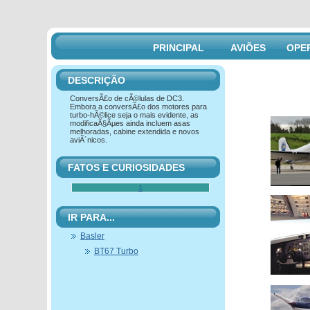
PRINCIPAL
AVIÕES
OPE
DESCRIÇÃO
ConversÃ£o de cÃ©lulas de DC3.
Embora a conversÃ£o dos motores para
turbo-hÃ©lice seja o mais evidente, as
modificaÃ§Ãµes ainda incluem asas
melhoradas, cabine extendida e novos
aviÃ´nicos.
FATOS E CURIOSIDADES
1
IR PARA...
Basler
BT67 Turbo