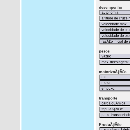
desempenho
autonomia:
altitude de cruzeir
velocidade max.:
velocidade de cru
velocidade de esto
razÃ£o inicial de 
pesos
vazio:
max. decolagem:
motorizaÃ§Ã£o
qtd:
motor:
empuxo:
transporte
carga quÃ­mica:
tripulaÃ§Ã£o:
pass. transportad
ProduÃ§Ã£o
exemplares fabric