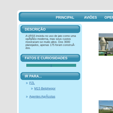
PRINCIPAL
AVIÕES
OPE
DESCRIÇÃO
A URSS insistiu no uso de jato como uma
opÃ§Ã£o moderna, mas seus custos
mostraram-se muito altos. Dos 3000
planejados, apenas 175 foram construÃ­
dos.
FATOS E CURIOSIDADES
1
IR PARA...
PZL
M15 Belphegor
Agentes AgrÃ­colas