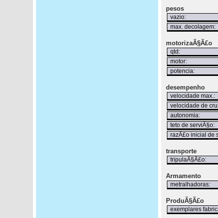
pesos
vazio:
max. decolagem:
motorizaÃ§Ã£o
qtd:
motor:
potencia:
desempenho
velocidade max.:
velocidade de cru
autonomia:
teto de serviÃ§o:
razÃ£o inicial de 
transporte
tripulaÃ§Ã£o:
Armamento
metralhadoras:
ProduÃ§Ã£o
exemplares fabric