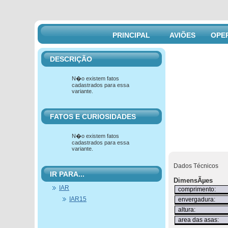
PRINCIPAL
AVIÕES
OPE
DESCRIÇÃO
N�o existem fatos
cadastrados para essa
variante.
FATOS E CURIOSIDADES
N�o existem fatos
cadastrados para essa
variante.
Dados Técnicos
IR PARA...
DimensÃµes
IAR
comprimento:
IAR15
envergadura:
altura:
area das asas: