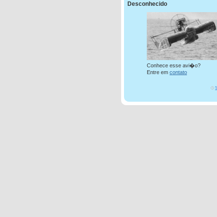
Desconhecido
Conhece esse avi�o?
Entre em
contato