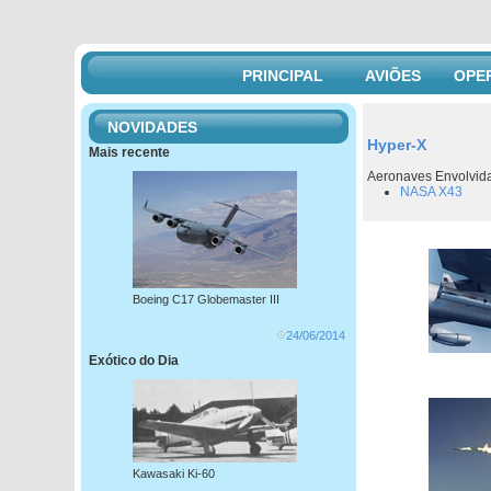
PRINCIPAL
AVIÕES
OPE
NOVIDADES
Hyper-X
Mais recente
Aeronaves Envolvid
NASA X43
Boeing C17 Globemaster III
24/06/2014
Exótico do Dia
Kawasaki Ki-60