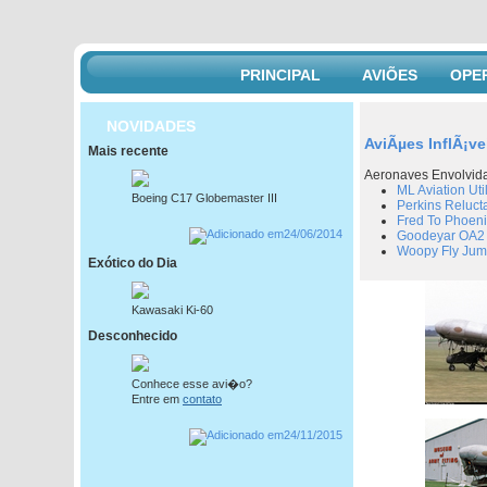
PRINCIPAL
AVIÕES
OPE
NOVIDADES
AviÃµes InflÃ¡ve
Mais recente
Aeronaves Envolvid
ML Aviation Util
Boeing C17 Globemaster III
Perkins Reluct
Fred To Phoen
24/06/2014
Goodeyar OA2 I
Woopy Fly Ju
Exótico do Dia
Kawasaki Ki-60
Desconhecido
Conhece esse avi�o?
Entre em
contato
24/11/2015