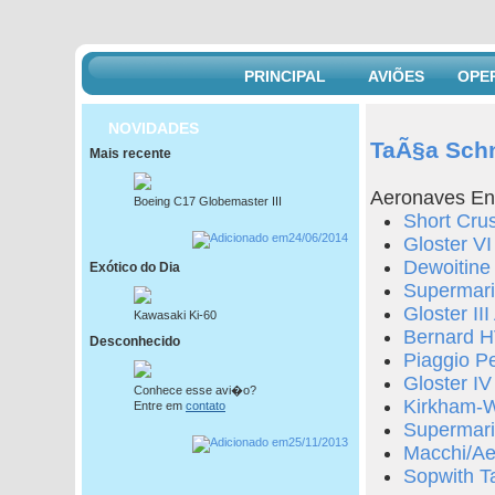
PRINCIPAL
AVIÕES
OPE
NOVIDADES
TaÃ§a Sch
Mais recente
Aeronaves En
Boeing C17 Globemaster III
Short Cru
24/06/2014
Gloster V
Dewoitine
Exótico do Dia
Supermari
Gloster III
Kawasaki Ki-60
Bernard H
Desconhecido
Piaggio P
Gloster IV
Conhece esse avi�o?
Kirkham-W
Entre em
contato
Supermari
25/11/2013
Macchi/Ae
Sopwith Ta