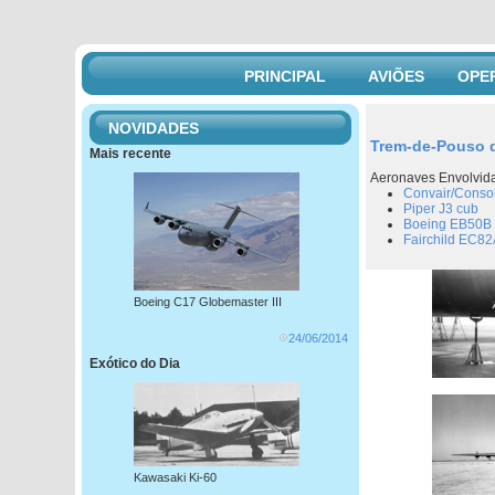
PRINCIPAL
AVIÕES
OPE
NOVIDADES
Trem-de-Pouso d
Mais recente
Aeronaves Envolvid
Convair/Conso
Piper J3 cub
Boeing EB50B 
Fairchild EC82
Boeing C17 Globemaster III
24/06/2014
Exótico do Dia
Kawasaki Ki-60