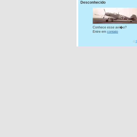
Desconhecido
Conhece esse avi�o?
Entre em
contato