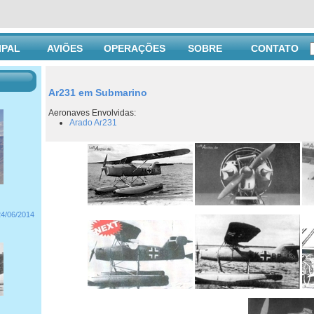
IPAL
AVIÕES
OPERAÇÕES
SOBRE
CONTATO
Ar231 em Submarino
Aeronaves Envolvidas:
Arado Ar231
24/06/2014