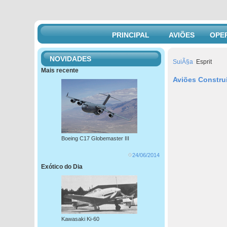
PRINCIPAL
AVIÕES
OPE
NOVIDADES
SuiÃ§a
Esprit
Mais recente
Aviões Constru
Boeing C17 Globemaster III
24/06/2014
Exótico do Dia
Kawasaki Ki-60