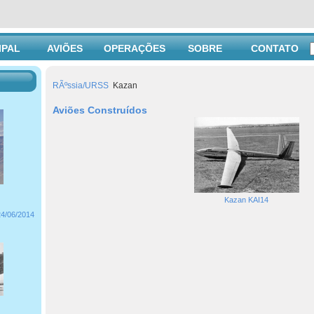
IPAL
AVIÕES
OPERAÇÕES
SOBRE
CONTATO
RÃºssia/URSS
Kazan
Aviões Construídos
Kazan KAI14
24/06/2014