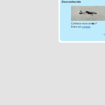
Desconhecido
Conhece esse avi�o?
Entre em
contato