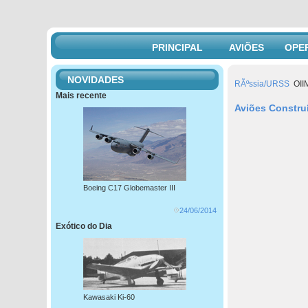
PRINCIPAL
AVIÕES
OPE
NOVIDADES
RÃºssia/URSS
OII
Mais recente
Aviões Constru
Boeing C17 Globemaster III
24/06/2014
Exótico do Dia
Kawasaki Ki-60