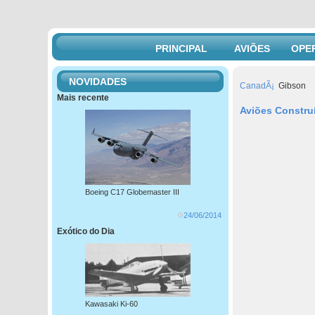
PRINCIPAL
AVIÕES
OPE
NOVIDADES
CanadÃ¡
Gibson
Mais recente
Aviões Constru
Boeing C17 Globemaster III
24/06/2014
Exótico do Dia
Kawasaki Ki-60