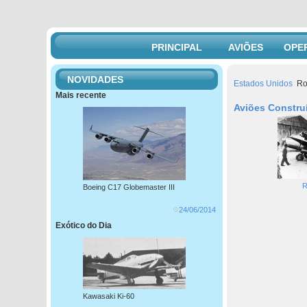
PRINCIPAL
AVIÕES
OPE
NOVIDADES
Estados Unidos
Ro
Mais recente
Aviões Constru
R
Boeing C17 Globemaster III
24/06/2014
Exótico do Dia
Kawasaki Ki-60