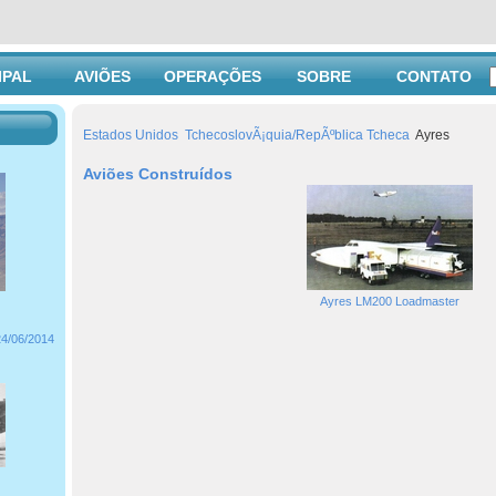
IPAL
AVIÕES
OPERAÇÕES
SOBRE
CONTATO
Estados Unidos
TchecoslovÃ¡quia/RepÃºblica Tcheca
Ayres
Aviões Construídos
Ayres LM200 Loadmaster
24/06/2014