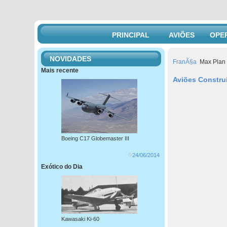
PRINCIPAL
AVIÕES
OPE
NOVIDADES
FranÃ§a
Max Plan
Mais recente
Aviões Constru
Boeing C17 Globemaster III
24/06/2014
Exótico do Dia
Kawasaki Ki-60