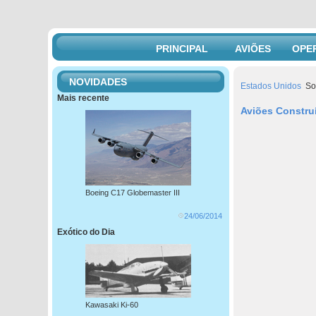
PRINCIPAL
AVIÕES
OPE
NOVIDADES
Estados Unidos
Sou
Mais recente
Aviões Constru
Boeing C17 Globemaster III
24/06/2014
Exótico do Dia
Kawasaki Ki-60