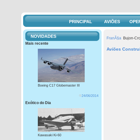
PRINCIPAL
AVIÕES
OPE
NOVIDADES
FranÃ§a
Bujon-Cr
Mais recente
Aviões Constru
Boeing C17 Globemaster III
24/06/2014
Exótico do Dia
Kawasaki Ki-60