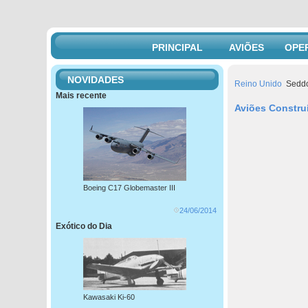
PRINCIPAL
AVIÕES
OPE
NOVIDADES
Reino Unido
Sedd
Mais recente
Aviões Constru
Boeing C17 Globemaster III
24/06/2014
Exótico do Dia
Kawasaki Ki-60