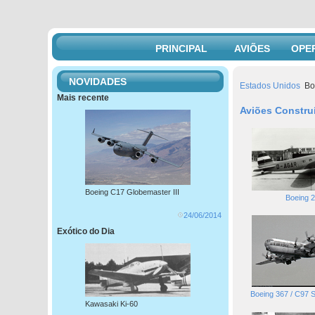
PRINCIPAL
AVIÕES
OPE
NOVIDADES
Estados Unidos
Bo
Mais recente
Aviões Constru
Boeing C17 Globemaster III
Boeing 
24/06/2014
Exótico do Dia
Boeing 367 / C97 St
Kawasaki Ki-60