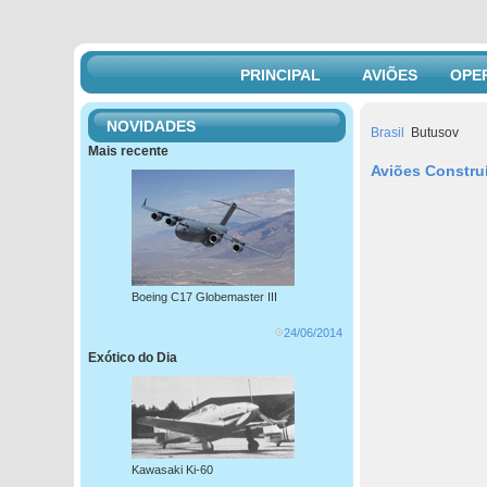
PRINCIPAL
AVIÕES
OPE
NOVIDADES
Brasil
Butusov
Mais recente
Aviões Constru
Boeing C17 Globemaster III
24/06/2014
Exótico do Dia
Kawasaki Ki-60