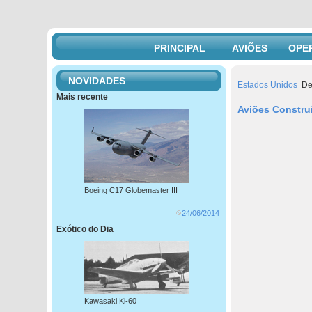
PRINCIPAL
AVIÕES
OPE
NOVIDADES
Estados Unidos
De
Mais recente
Aviões Constru
Boeing C17 Globemaster III
24/06/2014
Exótico do Dia
Kawasaki Ki-60