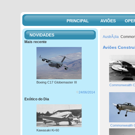
PRINCIPAL
AVIÕES
OPE
NOVIDADES
AustrÃ¡lia
Commonw
Mais recente
Aviões Constru
Boeing C17 Globemaster III
Commonwealth C
24/06/2014
Exótico do Dia
Commonwealth C
Kawasaki Ki-60