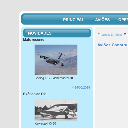
PRINCIPAL
AVIÕES
OPE
NOVIDADES
Estados Unidos
Fle
Mais recente
Aviões Constru
Boeing C17 Globemaster III
24/06/2014
Exótico do Dia
Kawasaki Ki-60