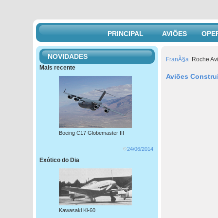
PRINCIPAL
AVIÕES
OPE
NOVIDADES
FranÃ§a
Roche Avi
Mais recente
Aviões Constru
Boeing C17 Globemaster III
24/06/2014
Exótico do Dia
Kawasaki Ki-60