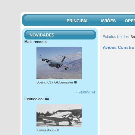
PRINCIPAL
AVIÕES
OPE
NOVIDADES
Estados Unidos
Br
Mais recente
Aviões Constru
Boeing C17 Globemaster III
24/06/2014
Exótico do Dia
Kawasaki Ki-60