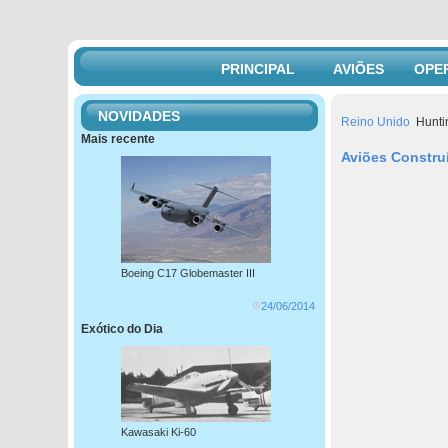
PRINCIPAL
AVIÕES
OPE
NOVIDADES
Reino Unido
Hunti
Mais recente
Aviões Constru
Boeing C17 Globemaster III
24/06/2014
Exótico do Dia
Kawasaki Ki-60