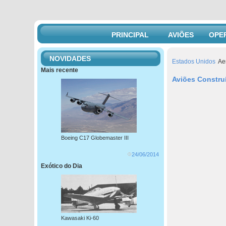
PRINCIPAL
AVIÕES
OPE
NOVIDADES
Estados Unidos
Aer
Mais recente
Aviões Constru
Boeing C17 Globemaster III
24/06/2014
Exótico do Dia
Kawasaki Ki-60