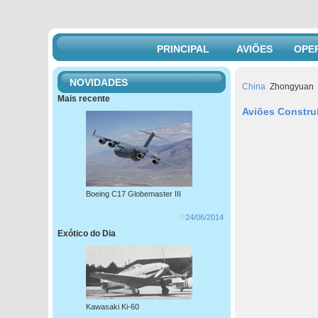
PRINCIPAL
AVIÕES
OPE
NOVIDADES
China
Zhongyuan
Mais recente
Aviões Constru
Boeing C17 Globemaster III
24/06/2014
Exótico do Dia
Kawasaki Ki-60