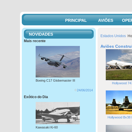
PRINCIPAL
AVIÕES
OPE
NOVIDADES
Estados Unidos
Ho
Mais recente
Aviões Constru
Boeing C17 Globemaster III
Hollywood 74
24/06/2014
Exótico do Dia
Hollywood Bv38 
Kawasaki Ki-60