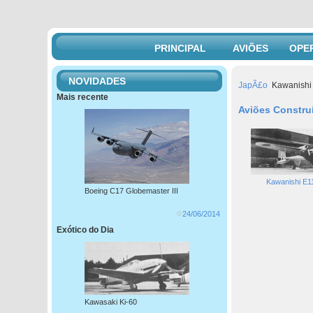
PRINCIPAL
AVIÕES
OPE
NOVIDADES
JapÃ£o
Kawanishi
Mais recente
Aviões Constru
Kawanishi E1
Boeing C17 Globemaster III
24/06/2014
Exótico do Dia
Kawasaki Ki-60