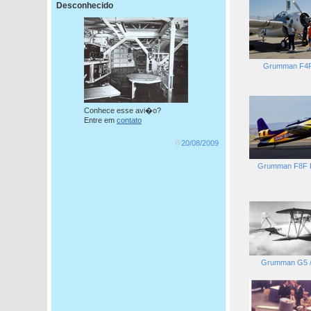
Desconhecido
Grumman F4F 
Conhece esse avi�o?
Entre em
contato
20/08/2009
Grumman F8F 
Grumman G5 / 