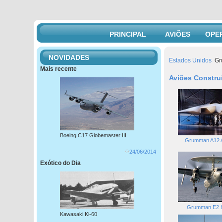
PRINCIPAL
AVIÕES
OPE
NOVIDADES
Estados Unidos
Gr
Mais recente
Aviões Constru
Boeing C17 Globemaster III
Grumman A12 A
24/06/2014
Exótico do Dia
Grumman E2 
Kawasaki Ki-60