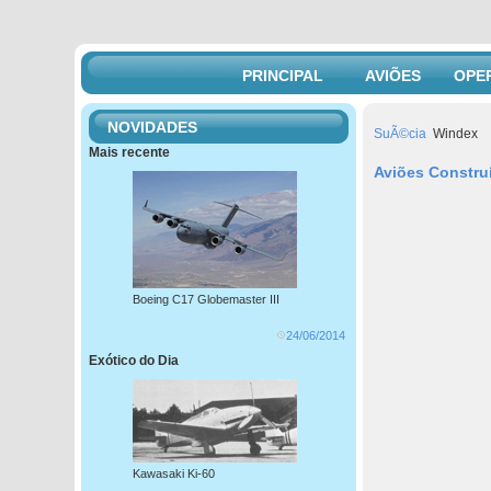
PRINCIPAL
AVIÕES
OPE
NOVIDADES
SuÃ©cia
Windex
Mais recente
Aviões Constru
Boeing C17 Globemaster III
24/06/2014
Exótico do Dia
Kawasaki Ki-60