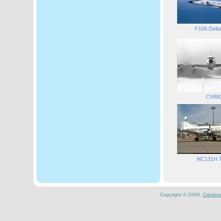
F106 Delta
CV88
NC131H 
Copyright © 2009.
Crédito