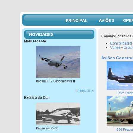
PRINCIPAL
AVIÕES
OPE
NOVIDADES
Convair/Consolidat
Mais recente
Consolidated
Vultee
-
Estad
Aviões Constru
Boeing C17 Globemaster III
24/06/2014
R3Y Trade
Exótico do Dia
Kawasaki Ki-60
B36 Peace