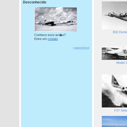
Desconhecido
B32 Domin
Conhece esse avi�o?
Entre em
contato
26/03/2010
Model 1
F2Y Sead