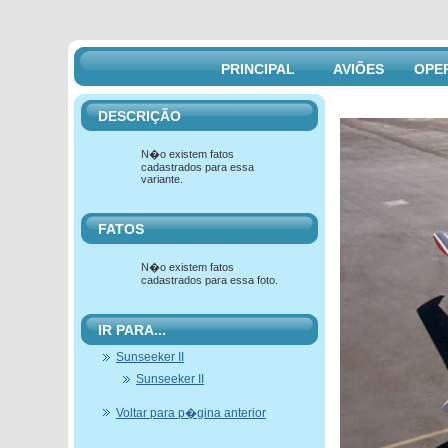
PRINCIPAL
AVIÕES
OPE
DESCRIÇÃO
N�o existem fatos
cadastrados para essa
variante.
FATOS
N�o existem fatos
cadastrados para essa foto.
IR PARA...
Sunseeker II
Sunseeker II
Voltar para p�gina anterior