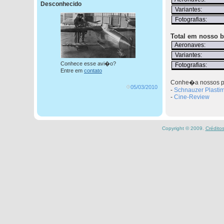
Desconhecido
Variantes:
Fotografias:
Total em nosso b
Aeronaves:
Variantes:
Conhece esse avi�o?
Fotografias:
Entre em
contato
Conhe�a nossos pa
05/03/2010
-
Schnauzer Plasti
-
Cine-Review
Copyright © 2009.
Crédito