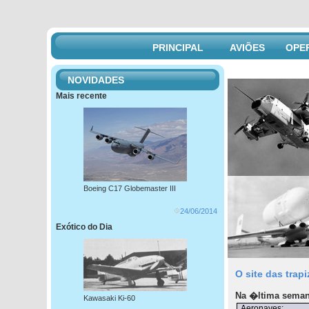
PRINCIPAL
AVIÕES
OPE
NOVIDADES
Mais recente
Boeing C17 Globemaster III
24/06/2014
Exótico do Dia
O site das trap
Na �ltima seman
Kawasaki Ki-60
Aeronaves: